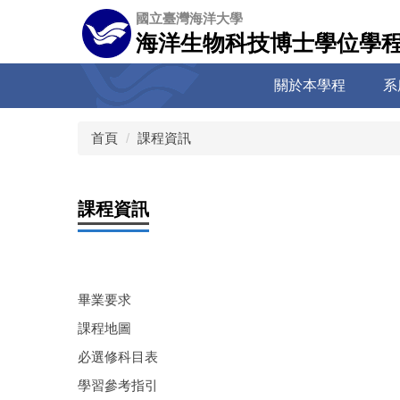
跳
國立臺灣海洋大學
到
海洋生物科技博士學位學
主
要
關於本學程
系
內
容
區
首頁
課程資訊
課程資訊
畢業要求
課程地圖
必選修科目表
學習參考指引