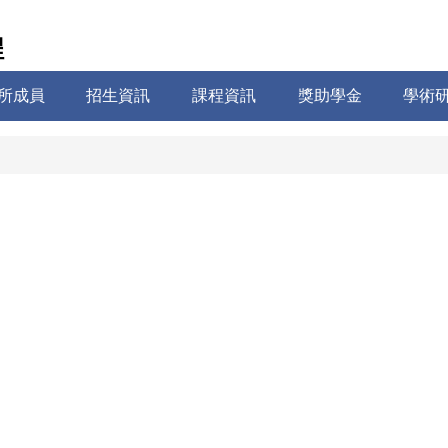
程
所成員
招生資訊
課程資訊
獎助學金
學術